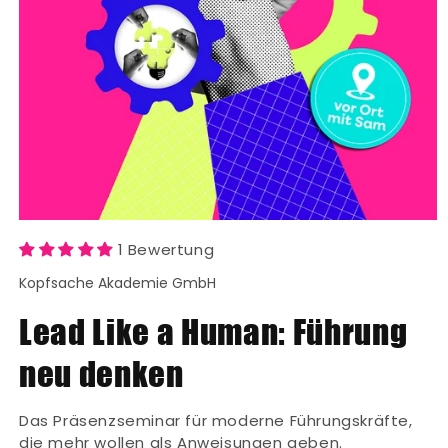
Medien
1
1 Bewertung
in
Modal
Kopfsache Akademie GmbH
öffnen
Lead Like a Human: Führung
neu denken
Das Präsenzseminar für moderne Führungskräfte,
die mehr wollen als Anweisungen geben.