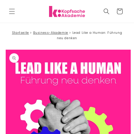
Direkt
zum
Warenkorb
Inhalt
Startseite
Business-Akademie
Lead Like a Human: Führung
neu denken
duktinformationen
ingen