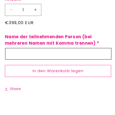
Verringere
Erhöhe
die
die
Normaler
€399,00 EUR
Menge
Menge
für
für
Preis
Lead
Lead
Name der teilnehmenden Person (bei
Like
Like
mehreren Namen mit Komma trennen)
*
a
a
Human:
Human:
Führung
Führung
neu
neu
denken
denken
In den Warenkorb legen
Share