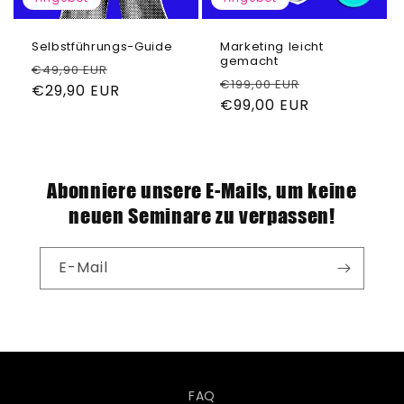
Selbstführungs-Guide
Marketing leicht
gemacht
Normaler
Verkaufspreis
€49,90 EUR
Normaler
Verkaufspre
€199,00 EUR
Preis
€29,90 EUR
Preis
€99,00 EUR
Abonniere unsere E-Mails, um keine
neuen Seminare zu verpassen!
E-Mail
FAQ