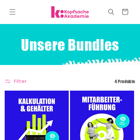
Direkt
zum
Warenkorb
Inhalt
Unsere Bundles
Filter
4 Produkte