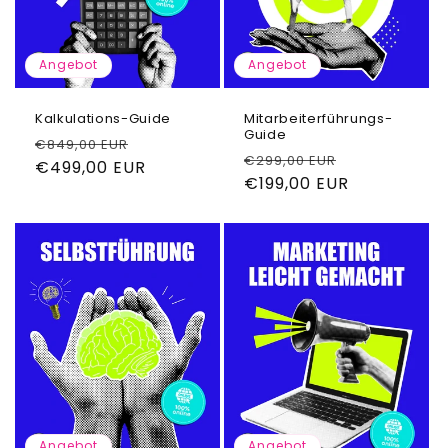
Angebot
Angebot
Kalkulations-Guide
Mitarbeiterführungs-
Guide
Normaler
Verkaufspreis
€849,00 EUR
Normaler
Verkaufspr
€299,00 EUR
Preis
€499,00 EUR
Preis
€199,00 EUR
Angebot
Angebot